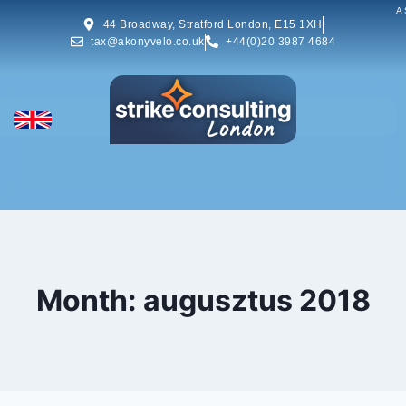
A 
44 Broadway, Stratford London, E15 1XH
tax@akonyvelo.co.uk
+44(0)20 3987 4684
Month: augusztus 2018